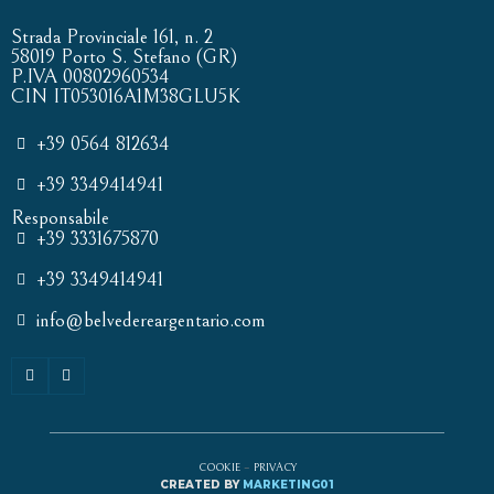
Strada Provinciale 161, n. 2
58019 Porto S. Stefano (GR)
P.IVA 00802960534
CIN IT053016A1M38GLU5K
+39 0564 812634
+39 3349414941
Responsabile
+39 3331675870
+39 3349414941
info@belvedereargentario.com
COOKIE
–
PRIVACY
CREATED BY
MARKETING01